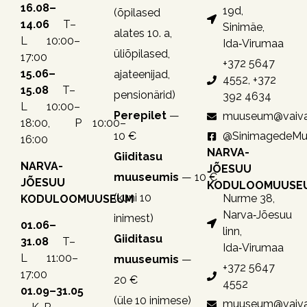
16.08–
19d,
(õpilased
14.06
T–
Sinimäe,
alates 10. a,
L 10:00–
Ida‑Virumaa
üliõpilased,
17:00
+372 5647
15.06–
ajateenijad,
4552, +372
15.08
T–
pensionärid)
392 4634
L 10:00–
Perepilet
—
muuseum@vaiva
18:00, P 10:00–
10 €
@SinimagedeM
16:00
NARVA-
Giiditasu
NARVA-
JÕESUU
muuseumis
— 10 €
JÕESUU
KODULOOMUUSE
(kuni 10
Nurme 38,
KODULOOMUUSEUM
Narva‑Jõesuu
inimest)
01.06–
linn,
Giiditasu
31.08
T–
Ida‑Virumaa
L 11:00–
muuseumis
—
+372 5647
17:00
20 €
4552
01.09–31.05
(üle 10 inimese)
muuseum@vaiva