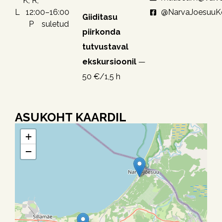
K, R,
@NarvaJoesuu
L 12:00–16:00
Giiditasu
P suletud
piirkonda
tutvustaval
ekskursioonil
—
50 €/1,5 h
ASUKOHT KAARDIL
+
−