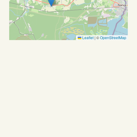
Leaflet
|
©
OpenStreetMap