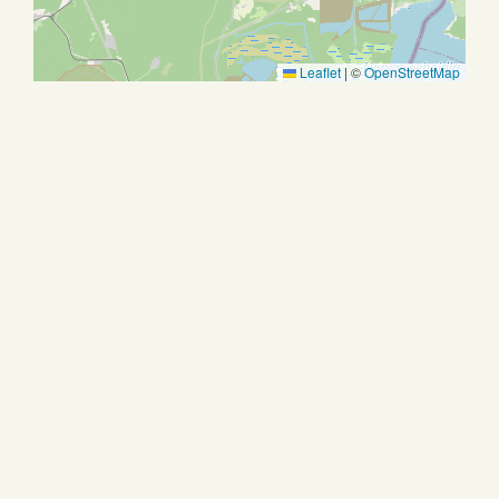
Leaflet
|
©
OpenStreetMap