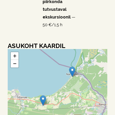
piirkonda
tutvustaval
ekskursioonil
—
50 €/1,5 h
ASUKOHT KAARDIL
+
−