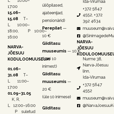
L 10:00–
Ida‑Virumaa
üliõpilased,
17:00
+372 5647
15.06–
ajateenijad,
4552, +372
15.08
T–
pensionärid)
392 4634
L 10:00–
Perepilet
—
muuseum@vaiva
18:00, P 10:00–
10 €
@SinimagedeM
16:00
NARVA-
Giiditasu
NARVA-
JÕESUU
muuseumis
— 10 €
JÕESUU
KODULOOMUUSE
(kuni 10
Nurme 38,
KODULOOMUUSEUM
Narva‑Jõesuu
inimest)
01.06–
linn,
Giiditasu
31.08
T–
Ida‑Virumaa
L 11:00–
muuseumis
—
+372 5647
17:00
20 €
4552
01.09–31.05
(üle 10 inimese)
muuseum@vaiva
K, R,
@NarvaJoesuu
L 12:00–16:00
Giiditasu
P suletud