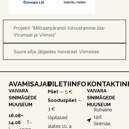
Projekti “Militaarpärandi tutvustamine Ida-
Virumaal ja Viimsis”
Suure sõja jälgedes Vaivarast Viimsisse
AVAMISAJAD
PILETIINFO
KONTAKTIN
VAIVARA
VAIVARA
Pilet
— 5 €
SINIMÄGEDE
SINIMÄGEDE
Sooduspilet
—
MUUSEUM
MUUSEUM
3 €
Roheline
16.08–
19d,
(õpilased
14.06
T–
Sinimäe,
alates 10. a,