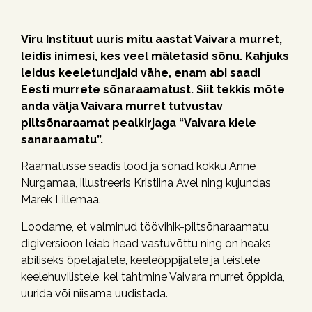
Viru Instituut uuris mitu aastat Vaivara murret,
leidis inimesi, kes veel mäletasid sõnu. Kahjuks
leidus keeletundjaid vähe, enam abi
saadi
Eesti murrete sõnaraamatust. Siit tekkis mõte
anda välja Vaivara murret tutvustav
piltsõnaraamat pealkirjaga “Vaivara kiele
sanaraamatu”.
Raamatusse seadis lood ja sõnad kokku Anne
Nurgamaa, illustreeris Kristiina Avel ning kujundas
Marek Lillemaa.
Loodame, et valminud töövihik-piltsõnaraamatu
digiversioon leiab head vastuvõttu ning on heaks
abiliseks õpetajatele, keeleõppijatele ja teistele
keelehuvilistele, kel tahtmine Vaivara murret õppida,
uurida või niisama uudistada.