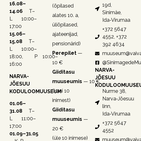
16.08–
19d,
(õpilased
14.06
T–
Sinimäe,
alates 10. a,
L 10:00–
Ida‑Virumaa
üliõpilased,
17:00
+372 5647
15.06–
ajateenijad,
4552, +372
15.08
T–
pensionärid)
392 4634
L 10:00–
Perepilet
—
muuseum@vaiva
18:00, P 10:00–
10 €
@SinimagedeM
16:00
NARVA-
Giiditasu
NARVA-
JÕESUU
muuseumis
— 10 €
JÕESUU
KODULOOMUUSE
(kuni 10
Nurme 38,
KODULOOMUUSEUM
Narva‑Jõesuu
inimest)
01.06–
linn,
Giiditasu
31.08
T–
Ida‑Virumaa
L 11:00–
muuseumis
—
+372 5647
17:00
20 €
4552
01.09–31.05
(üle 10 inimese)
muuseum@vaiva