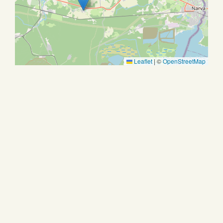
Leaflet
|
©
OpenStreetMap