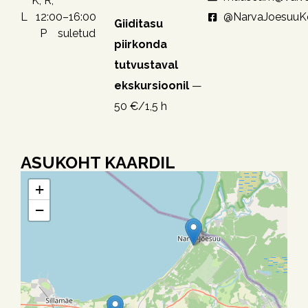
K, R,
@NarvaJoesuu
L 12:00–16:00
Giiditasu
P suletud
piirkonda
tutvustaval
ekskursioonil
—
50 €/1,5 h
ASUKOHT KAARDIL
+
−