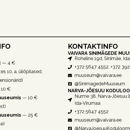
NFO
KONTAKTINFO
VAIVARA SINIMÄGEDE MU
Roheline 19d, Sinimäe, Id
t
— 4 €
+372 5647 4552, +372 39
es 10. a, üliõpilased,
muuseum@vaivara.ee
pensionärid)
@SinimagedeMuuseum
10 €
NARVA-JÕESUU KODULO
Nurme 38, Narva‑Jõesuu li
muuseumis
— 10 €
Ida‑Virumaa
st)
+372 5647 4552
muuseumis
— 25 €
muuseum@vaivara.ee
se)
@NarvaJoesuuKoduloom