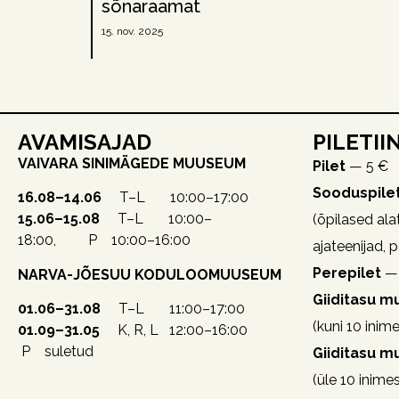
sõnaraamat
15. nov. 2025
AVAMISAJAD
PILETII
VAIVARA SINIMÄGEDE MUUSEUM
Pilet
— 5 €
Sooduspile
16.08–14.06
T–L 10:00–17:00
15.06–15.08
T–L 10:00–
(õpilased alat
18:00, P 10:00–16:00
ajateenijad, 
Perepilet
— 
NARVA-JÕESUU KODULOOMUUSEUM
Giiditasu 
01.06–31.08
T–L 11:00–17:00
(kuni 10 inime
01.09–31.05
K, R, L 12:00–16:00
P suletud
Giiditasu 
(üle 10 inime