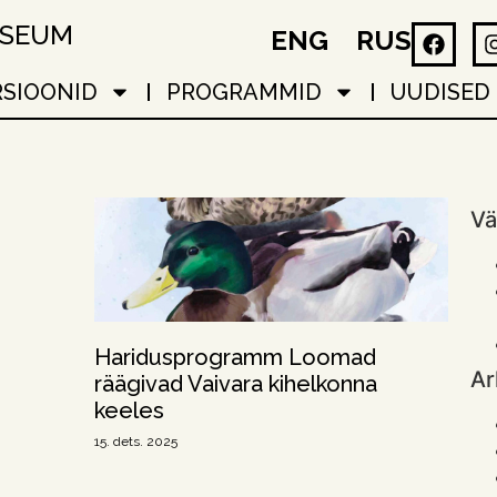
USEUM
ENG
RUS
RSIOONID
PROGRAMMID
UUDISED
Vä
Haridusprogramm Loomad
Ar
räägivad Vaivara kihelkonna
keeles
15. dets. 2025