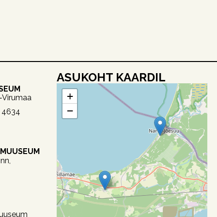
ASUKOHT KAARDIL
USEUM
+
a‑Virumaa
−
2 4634
OMUUSEUM
nn,
uuseum