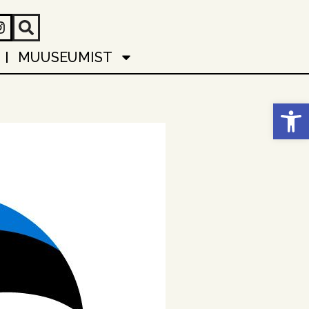
MUUSEUMIST
Open