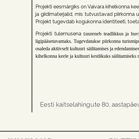
Projekt
i eesmärgiks on
Vaivara
kihelkonna
kee
ja giidimaterjalid, mis tutvustavad piirkonna u
Projekt
tugevdab
kogukonna
identiteeti, toe
Projekti tulemusena s
uureneb
teadlikkus
ja
huv
ligipääsetavamaks.
Tugevdatakse
piirkonna
turismipo
osaleda
aktiivselt
kultuuri
säilitamises
ja
edendamises,
kihelkonna
keele
ja
kultuuri
kestlikuks
säilitamiseks 