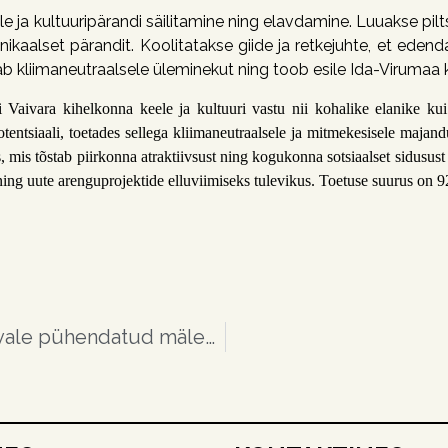
le
ja
kultuuripärandi
säilitami
ne
ning
elavdami
ne
. Luuakse pi
nikaalset pärandit. Koolitatakse giide ja retkejuhte,
et
edend
tab kliimaneutraalsele
üleminekut
ning
toob
esile
Ida-Virumaa
i
Vaivara
kihelkonna
keele
ja
kultuuri
vastu
nii kohalike elanike kui
tentsiaali,
toetades
selleg
a
kliimaneutraalsele ja mitmekesisele majan
 mis tõstab piirkonna atraktiivsust
ning
kogukonna
sotsiaalset
sidusust
ning uute arenguprojektide
elluviimiseks
tulevikus.
Toetuse suurus on 9
Eesti kaitselahingute 80. aastapäevale pühendatud mälestuspäev