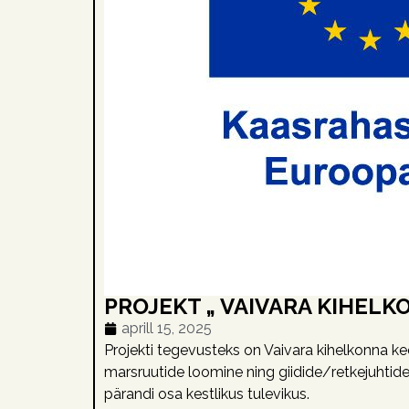
PROJEKT „ VAIVARA KIHEL
aprill 15, 2025
Projekti tegevusteks on Vaivara kihelkonna k
marsruutide loomine ning giidide/retkejuhtide
pärandi osa kestlikus tulevikus.