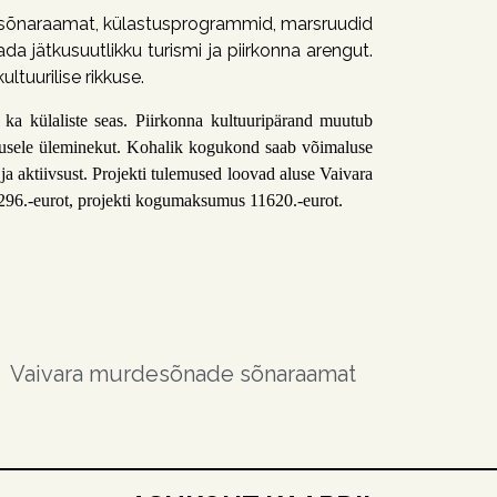
ltsõnaraamat, külastusprogrammid, marsruudid
ada
jätkusuutlikku
turismi
ja
piirkonna
arengut.
kultuurilise
rikkuse.
 ka külaliste seas.
Piirkonna kultuuripärand muutub
dusele üleminekut. Kohalik
kogukond
saab
võimaluse
ja
aktiivsust.
Projekti
tulemused
loovad aluse
Vaivara
296.-eurot, projekti kogumaksumus 11620.-eurot.
Vaivara murdesõnade sõnaraamat