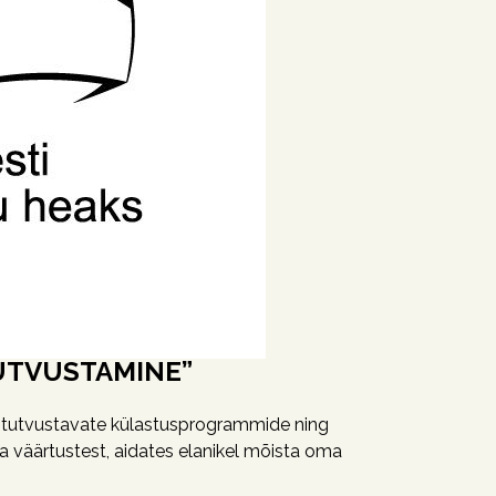
TUTVUSTAMINE”
it tutvustavate külastusprogrammide ning
ja väärtustest, aidates elanikel mõista oma