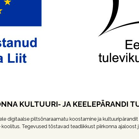
KONNA KULTUURI- JA KEELEPÄRANDI 
eele digitaalse piltsõnaraamatu koostamine ja kultuuripärand
 koolitus. Tegevused tõstavad teadlikkust piirkonna ajaloost 