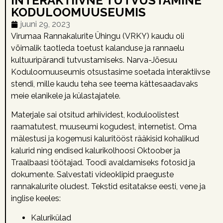
INTERAKTIIVNE TUTVUSTAMINE
KODULOOMUUSEUMIS
juuni 29, 2023
Virumaa Rannakalurite Ühingu (VRKY) kaudu oli
võimalik taotleda toetust kalanduse ja rannaelu
kultuuripärandi tutvustamiseks. Narva-Jõesuu
Koduloomuuseumis otsustasime soetada interaktiivse
stendi, mille kaudu teha see teema kättesaadavaks
meie elanikele ja külastajatele.
Materjale sai otsitud arhiividest, koduloolistest
raamatutest, muuseumi kogudest, internetist. Oma
mälestusi ja kogemusi kaluritööst rääkisid kohalikud
kalurid ning endised kalurikolhoosi Oktoober ja
Traalbaasi töötajad. Toodi avaldamiseks fotosid ja
dokumente. Salvestati videoklipid praeguste
rannakalurite oludest. Tekstid esitatakse eesti, vene ja
inglise keeles:
Kalurikülad