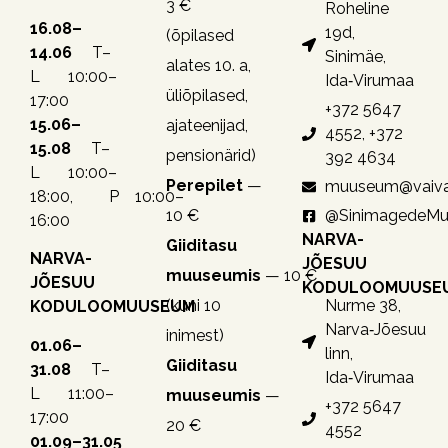
3 €
Roheline
16.08–
19d,
(õpilased
14.06
T–
Sinimäe,
alates 10. a,
L 10:00–
Ida‑Virumaa
üliõpilased,
17:00
+372 5647
15.06–
ajateenijad,
4552, +372
15.08
T–
pensionärid)
392 4634
L 10:00–
Perepilet
—
muuseum@vaiva
18:00, P 10:00–
10 €
@SinimagedeM
16:00
NARVA-
Giiditasu
NARVA-
JÕESUU
muuseumis
— 10 €
JÕESUU
KODULOOMUUSE
(kuni 10
Nurme 38,
KODULOOMUUSEUM
Narva‑Jõesuu
inimest)
01.06–
linn,
Giiditasu
31.08
T–
Ida‑Virumaa
L 11:00–
muuseumis
—
+372 5647
17:00
20 €
4552
01.09–31.05