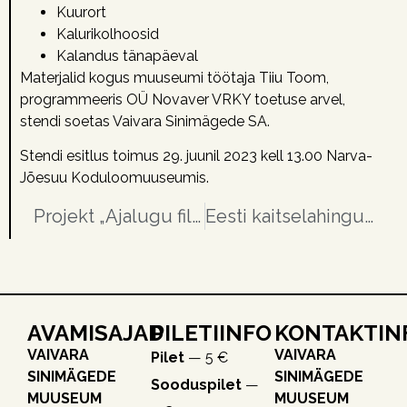
Kuurort
Kalurikolhoosid
Kalandus tänapäeval
Materjalid kogus muuseumi töötaja Tiiu Toom,
programmeeris OÜ Novaver VRKY toetuse arvel,
stendi soetas Vaivara Sinimägede SA.
Stendi esitlus toimus 29. juunil 2023 kell 13.00 Narva-
Jõesuu Koduloomuuseumis.
Projekt „Ajalugu filmis“
Eesti kaitselahingute 79. aastapäevale pühendatud mälestuspäev Sinimäe alevikus, 29. juulil 2023.a.
AVAMISAJAD
PILETIINFO
KONTAKTIN
VAIVARA
VAIVARA
Pilet
— 5 €
SINIMÄGEDE
SINIMÄGEDE
Sooduspilet
—
MUUSEUM
MUUSEUM