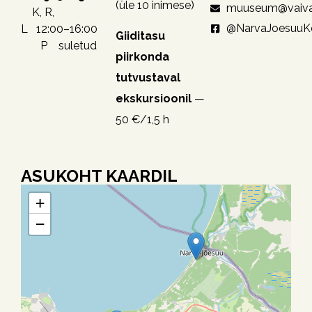
(üle 10 inimese)
muuseum@vaiva
K, R,
@NarvaJoesuu
L 12:00–16:00
Giiditasu
P suletud
piirkonda
tutvustaval
ekskursioonil
—
50 €/1,5 h
ASUKOHT KAARDIL
+
−