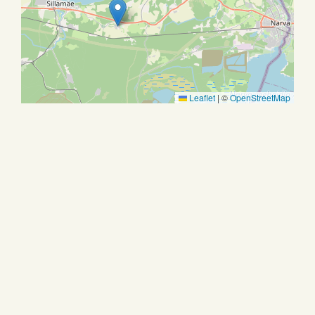
Leaflet
|
©
OpenStreetMap