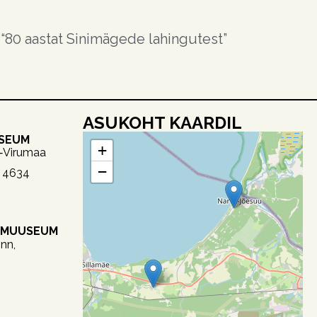
“80 aastat Sinimägede lahingutest”
ASUKOHT KAARDIL
USEUM
+
a‑Virumaa
−
2 4634
OMUUSEUM
nn,