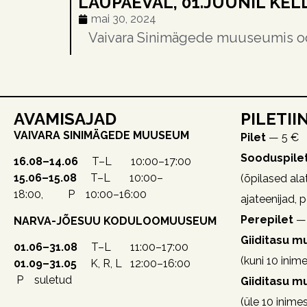
LAUPÄEVAL, 01.JUUNIL KELL
mai 30, 2024
AVAMISAJAD
PILETII
VAIVARA SINIMÄGEDE MUUSEUM
Pilet
— 5 €
Sooduspile
16.08–14.06
T–L 10:00–17:00
15.06–15.08
T–L 10:00–
(õpilased alat
18:00, P 10:00–16:00
ajateenijad, 
Perepilet
— 
NARVA-JÕESUU KODULOOMUUSEUM
Giiditasu 
01.06–31.08
T–L 11:00–17:00
(kuni 10 inime
01.09–31.05
K, R, L 12:00–16:00
P suletud
Giiditasu 
(üle 10 inime