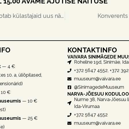
 15.00 AVAME AJUTISE NÄITUSE
Vaivara Sinimägede muuseumis ootab külastajaid uus näitus inimestest ja saatustest
Konverents 
NFO
KONTAKTINFO
VAIVARA SINIMÄGEDE MU
Roheline 19d, Sinimäe, Id
t
— 4 €
+372 5647 4552, +372 39
es 10. a, üliõpilased,
muuseum@vaivara.ee
pensionärid)
@SinimagedeMuuseum
10 €
NARVA-JÕESUU KODULO
Nurme 38, Narva‑Jõesuu li
muuseumis
— 10 €
Ida‑Virumaa
st)
+372 5647 4552
muuseumis
— 25 €
muuseum@vaivara.ee
se)