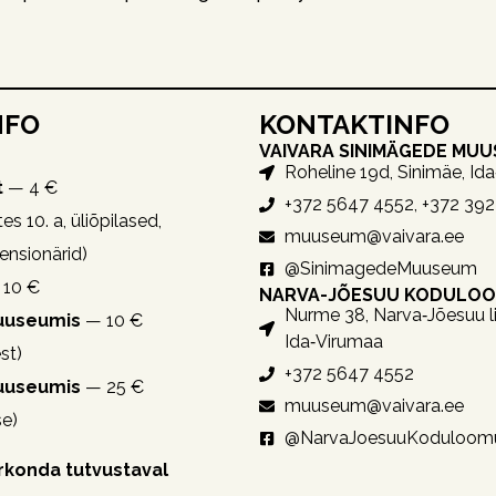
NFO
KONTAKTINFO
VAIVARA SINIMÄGEDE MU
Roheline 19d, Sinimäe, Id
t
— 4 €
+372 5647 4552, +372 39
es 10. a, üliõpilased,
muuseum@vaivara.ee
pensionärid)
@SinimagedeMuuseum
10 €
NARVA-JÕESUU KODULO
Nurme 38, Narva‑Jõesuu li
muuseumis
— 10 €
Ida‑Virumaa
st)
+372 5647 4552
muuseumis
— 25 €
muuseum@vaivara.ee
se)
@NarvaJoesuuKoduloom
irkonda tutvustaval