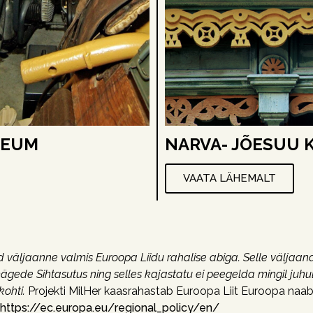
SEUM
NARVA- JÕESUU
VAATA LÄHEMALT
 väljaanne valmis Euroopa Liidu rahalise abiga. Selle väljaande
ägede Sihtasutus ning selles kajastatu ei peegelda mingil juh
kohti.
Projekti MilHer kaasrahastab Euroopa Liit Euroopa naa
https://ec.europa.eu/regional_policy/en/