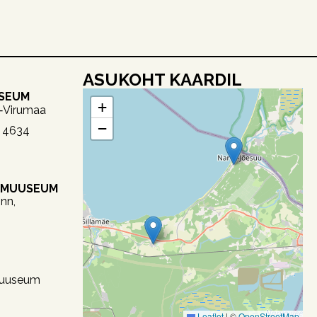
ASUKOHT KAARDIL
USEUM
+
a‑Virumaa
−
2 4634
OMUUSEUM
nn,
uuseum
Leaflet
|
©
OpenStreetMap