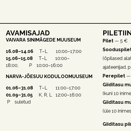
AVAMISAJAD
PILETII
VAIVARA SINIMÄGEDE MUUSEUM
Pilet
— 5 €
Sooduspile
16.08–14.06
T–L 10:00–17:00
15.06–15.08
T–L 10:00–
(õpilased alat
18:00, P 10:00–16:00
ajateenijad, 
Perepilet
— 
NARVA-JÕESUU KODULOOMUUSEUM
Giiditasu 
01.06–31.08
T–L 11:00–17:00
(kuni 10 inime
01.09–31.05
K, R, L 12:00–16:00
P suletud
Giiditasu 
(üle 10 inime
Giiditasu pi