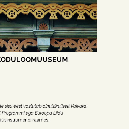
 KODULOOMUUSEUM
 sisu eest vastutab ainuisikuliselt Vaivara
ul Programmi ega Euroopa Liidu
brusinstrumendi raames.