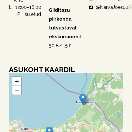
K, R,
@NarvaJoesuu
L 12:00–16:00
Giiditasu
P suletud
piirkonda
tutvustaval
ekskursioonil
—
50 €/1,5 h
ASUKOHT KAARDIL
+
−