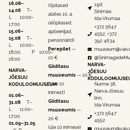
16.08–
19d,
(õpilased
14.06
T–
Sinimäe,
alates 10. a,
L 10:00–
Ida‑Virumaa
üliõpilased,
17:00
+372 5647
15.06–
ajateenijad,
4552, +372
15.08
T–
pensionärid)
392 4634
L 10:00–
Perepilet
—
muuseum@vaiva
18:00, P 10:00–
10 €
@SinimagedeM
16:00
NARVA-
Giiditasu
NARVA-
JÕESUU
muuseumis
— 10 €
JÕESUU
KODULOOMUUSE
(kuni 10
Nurme 38,
KODULOOMUUSEUM
Narva‑Jõesuu
inimest)
01.06–
linn,
Giiditasu
31.08
T–
Ida‑Virumaa
L 11:00–
muuseumis
—
+372 5647
17:00
20 €
4552
01.09–31.05
(üle 10 inimese)
muuseum@vaiva